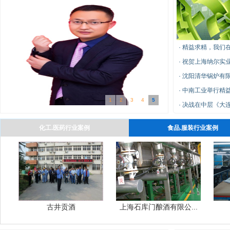
·
精益求精，我们在
·
祝贺上海纳尔实业
·
沈阳清华锅炉有限
·
中南工业举行精
1
2
3
4
5
·
决战在中层《大连元
化工.医药行业案例
食品.服装行业案例
古井贡酒
上海石库门酿酒有限公...