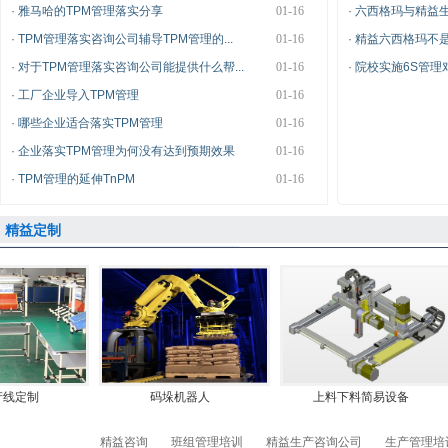
·
雅马哈的TPM管理落实分享
01-16
·
六西格玛与精益
·
TPM管理落实咨询公司辅导TPM管理的...
01-16
·
精益六西格玛不是简
·
对于TPM管理落实咨询公司能提供什么帮...
01-16
·
院校实施6S管理
·
工厂企业导入TPM管理
01-16
·
哪些企业适合落实TPM管理
01-16
·
企业落实TPM管理为何没有达到预期效果
01-16
·
TPM管理的延伸TnPM
01-16
精益定制
定制
码垛机器人
上料下料简易设备
精益咨询
班组管理培训
精益生产咨询公司
生产管理培