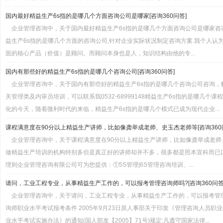
国内最好精益生产6s指的是哪几个方面咨询公司是哪家[咨询360问答]
企业管理咨询中，关于国内最好精益生产6s指的是哪几个方面咨询公司是哪家咨
益生产6s指的是哪几个方面的咨询公司,针对企业实际状况制定咨询方案.我个人认
面的核心产品（价值）是顾问。而顾问本身也是人，知识结构由他的专...
国内有那些好的精益生产6s指的是哪几个咨询公司[咨询360问答]
企业管理咨询中，关于国内有那些好的精益生产6s指的是哪几个咨询公司咨询，
关管理类及内审员培训，可以联系我0532-68999148精益生产6s指的是哪几个
化的今天，随着微利时代的来临，精益生产6s指的是哪几个模式已成为现代企业...
课程满意度在90分以上精益生产讲师，比如像龚举成老师、史玉杰老师等[咨询360
企业管理咨询中，关于课程满意度在90分以上精益生产讲师，比如像龚举成老
做精益生产培训的机构特别多但是真正好的讲师却并不多，很多都是照本宣科而已
理则企业管理咨询有限公司可为您提供：①5S管理|6S管理咨询培训、...
请问，工业工程专业，从事精益生产工作的，可以报考管理咨询师吗?[咨询360问答
企业管理咨询中，关于请问，工业工程专业，从事精益生产工作的，可以报考管
询师职业水平考试报考条件 2005年9月23日原人事部关于印发《管理咨询人员
业水平考试实施办法》的通知(国人部发【2005】71号)规定:凡遵守国家法律...