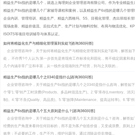
精益生产6s指的是哪几个，就选上海理则企业管理咨询有限公司。作为专业精益生
精益生产6s指的是哪几个厂家辅导课程和案例，以及精益生产6s指的是哪几个管
企业内训、管理培训、精益生产、精益六西格玛、5S、目视化管理、杰出班组长管理
现场改善、精益价值流、后拉式生产、生产计划与物料控制、布局与物流优化、KP
ISO\TS等项目培训辅导与体系认证。
如何将精益化生产与精细化管理落到实处?[咨询360问答]
企业管理咨询中，关于如何将精益化生产与精细化管理落到实处?咨询，解答如
处， 不作秀?个人认为:第一步首先是将现有工作标准化和固化，将不稳定因素和表
几个内涵非常广泛和丰富，从一线作业现场到生产经营，到与之关联的...
精益生产6s指的是哪几个之0340是指什么[咨询360问答]
企业管理咨询中，关于精益生产6s指的是哪几个之0340是指什么咨询，解答如
个'零'1.'零'转产工时浪费(Products、多品种混流生产)。2.'零'库存(Lnventory、消
制)。4.'零'不良(Quality、高品质)。5.'零'故障(Maintenance、提高运转率)。6.'零'停滞(D
精益生产6s指的是哪几个五大原则是什么？[咨询360问答]
企业管理咨询中，关于精益生产6s指的是哪几个五大原则是什么？咨询，解答如
经费的生产角度来看待任何目标的，而不是为客户创造价值，又变成浪费。原则上
效率：不必要的工作，生产不均，维护问题等。通过消除这些非增值...