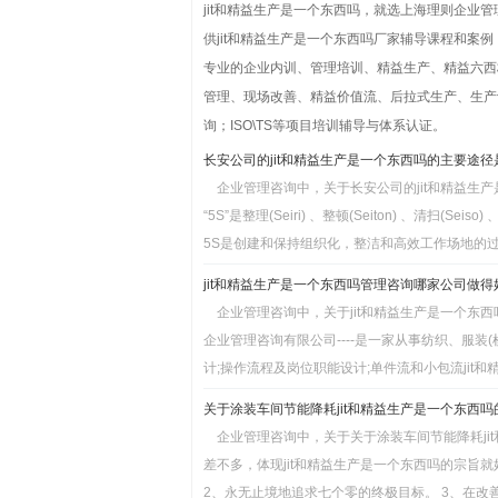
jit和精益生产是一个东西吗，就选上海理则企业
供jit和精益生产是一个东西吗厂家辅导课程和案
专业的企业内训、管理培训、精益生产、精益六西格
管理、现场改善、精益价值流、后拉式生产、生产
询；ISO\TS等项目培训辅导与体系认证。
长安公司的jit和精益生产是一个东西吗的主要途径是
企业管理咨询中，关于长安公司的jit和精益生
“5S”是整理(Seiri) 、整顿(Seiton) 、清扫(Seis
5S是创建和保持组织化，整洁和高效工作场地的过
jit和精益生产是一个东西吗管理咨询哪家公司做得好?
企业管理咨询中，关于jit和精益生产是一个东
企业管理咨询有限公司----是一家从事纺织、服装
计;操作流程及岗位职能设计;单件流和小包流jit和精
关于涂装车间节能降耗jit和精益生产是一个东西吗的
企业管理咨询中，关于关于涂装车间节能降耗ji
差不多，体现jit和精益生产是一个东西吗的宗旨就
2、永无止境地追求七个零的终极目标。 3、在改善