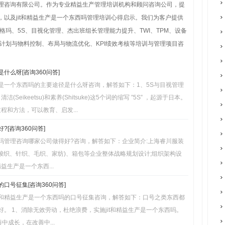
管理咨询有限公司。作为专业精益生产管理培训机构和顾问咨询公司，提
例，以及jit和精益生产是一个东西吗管理培训心得启示。我们为客户提供
玛、5S、目视化管理、杰出班组长管理能力提升、TWI、TPM、设备
计划与物料控制、布局与物流优化、KPI绩效考核等培训与管理项目咨
什么呀[咨询360问答]
产是一个东西吗的主要途径是什么呀咨询，解答如下：1、5S与目视管理
o) 、清洁(Seikeetsu)和素养(Shitsuke)这5个词的缩写 ”5S” ，起源于日本。
程和方法，可以教育、启发...
[咨询360问答]
西吗管理咨询哪家公司做得好?咨询，解答如下：企业简介:上海睿川服装
(梭织、针织、毛织、家纺)、箱包等企业整体战略规划设计;组织架构设
益生产是一个东西...
口号征集[咨询360问答]
t和精益生产是一个东西吗的口号征集咨询，解答如下：口号之类东西都
好。 1、消除无效劳动，杜绝浪费，实施jit和精益生产是一个东西吗。
中成长，在改善中...