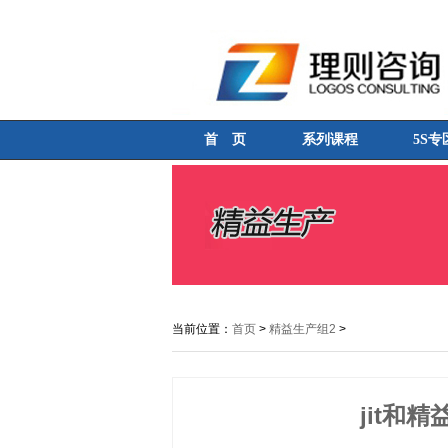
首 页
系列课程
5S专
当前位置：
首页
>
精益生产组2
>
jit和