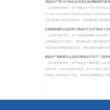
“精益生产”和“大中型企业”的英文如何翻译呢?[咨询3
企业管理咨询中，关于“精益生产”和“大中型企业”的
or Lean Production 大中型企业arge-scale
①5S管理|6S管理咨询培训、②卓越班组长建设辅
在我国有哪些企业采用了精益生产方式?取得了怎样的
企业管理咨询中，关于在我国有哪些企业采用了
主要收益是2个方面:1、增加现金流:1)通过降
件流和拉动消除在制品库存，通过多频次准时交付减
精益生产看板要怎么运用才能保证JIT生产？[咨询3
企业管理咨询中，关于精益生产看板要怎么运用才
法和手段，以社会需求为依据，以充分发挥人的作
效益的一种新型生产方式。而合理运用精益生产看板是