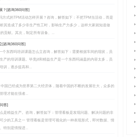
？[咨询360问答]
西吗方式的TPM活动怎样开展？咨询，解答如下：不把TPM当活动，而是
分析其造成了多少非生产性工时，影响生产力多少，这样大家就知道做
的贡献。其次，制定所有设备、...
[咨询360问答]
是一个东西吗培训课题怎么立咨询，解答如下：需要根据车间的现状，员
产的培训课题。毕竟jit和精益生产是一个东西吗涵盖的内容太多，员
训，逐步提高和...
，中国已经成为世界第二大经济体，随着中国的不断的发展壮大，众多的
理才能在强者...
问答]
么是精益生产。咨询，解答如下：管理看板是发现问题、解决问题的非
可少的工具之一 管理看板是管理可视化的一种表现形式，即对数据、情
特别是情报进...