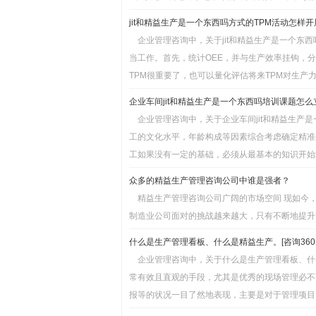
jit和精益生产是一个东西吗方式的TPM活动怎样开展
企业管理咨询中，关于jit和精益生产是一个东
当工作。首先，统计OEE，并与生产效率挂钩，
TPM很重要了，也可以量化评估将来TPM对生产力
企业车间jit和精益生产是一个东西吗培训课题怎么立
企业管理咨询中，关于企业车间jit和精益生产
工的文化水平，年龄构成等因素综合考虑确定精准生
工如果没有一定的基础，必须从最基本的知识开始培
众多的精益生产管理咨询公司中谁是强者？
精益生产管理咨询公司广阔的市场空间 现如今
制造业公司面对的挑战越来越大，只有不断地提升管
什么是生产管理看板、什么是精益生产。[咨询360
企业管理咨询中，关于什么是生产管理看板、什
常有效且直观的手段，尤其是优秀的现场管理必不
报等的状况一目了然地表现，主要是对于管理项目、