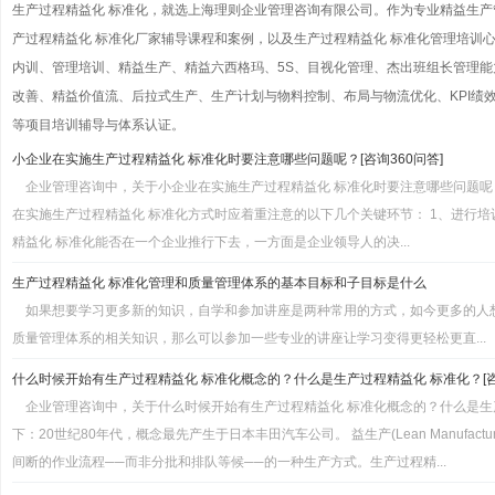
生产过程精益化 标准化，就选上海理则企业管理咨询有限公司。作为专业精益生
产过程精益化 标准化厂家辅导课程和案例，以及生产过程精益化 标准化管理培训
内训、管理培训、精益生产、精益六西格玛、5S、目视化管理、杰出班组长管理能力
改善、精益价值流、后拉式生产、生产计划与物料控制、布局与物流优化、KPI绩效考
等项目培训辅导与体系认证。
小企业在实施生产过程精益化 标准化时要注意哪些问题呢？[咨询360问答]
企业管理咨询中，关于小企业在实施生产过程精益化 标准化时要注意哪些问题
在实施生产过程精益化 标准化方式时应着重注意的以下几个关键环节： 1、进行培
精益化 标准化能否在一个企业推行下去，一方面是企业领导人的决...
生产过程精益化 标准化管理和质量管理体系的基本目标和子目标是什么
如果想要学习更多新的知识，自学和参加讲座是两种常用的方式，如今更多的人
质量管理体系的相关知识，那么可以参加一些专业的讲座让学习变得更轻松更直...
什么时候开始有生产过程精益化 标准化概念的？什么是生产过程精益化 标准化？[咨询
企业管理咨询中，关于什么时候开始有生产过程精益化 标准化概念的？什么是生
下：20世纪80年代，概念最先产生于日本丰田汽车公司。 益生产(Lean Manufactu
间断的作业流程──而非分批和排队等候──的一种生产方式。生产过程精...