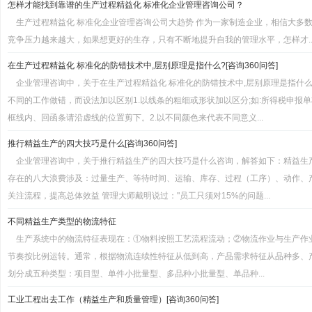
怎样才能找到靠谱的生产过程精益化 标准化企业管理咨询公司？
生产过程精益化 标准化企业管理咨询公司大趋势 作为一家制造企业，相信大多
竞争压力越来越大，如果想更好的生存，只有不断地提升自我的管理水平，怎样才..
在生产过程精益化 标准化的防错技术中,层别原理是指什么?[咨询360问答]
企业管理咨询中，关于在生产过程精益化 标准化的防错技术中,层别原理是指什
不同的工作做错，而设法加以区别1.以线条的粗细或形状加以区分;如:所得税申报
框线内、回函条请沿虚线的位置剪下。2.以不同颜色来代表不同意义...
推行精益生产的四大技巧是什么[咨询360问答]
企业管理咨询中，关于推行精益生产的四大技巧是什么咨询，解答如下：精益生产原
存在的八大浪费涉及：过量生产、等待时间、运输、库存、过程（工序）、动作、产
关注流程，提高总体效益 管理大师戴明说过："员工只须对15%的问题...
不同精益生产类型的物流特征
生产系统中的物流特征表现在：①物料按照工艺流程流动；②物流作业与生产作
节奏按比例运转。通常，根据物流连续性特征从低到高，产品需求特征从品种多、
划分成五种类型：项目型、单件小批量型、多品种小批量型、单品种...
工业工程出去工作（精益生产和质量管理）[咨询360问答]