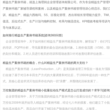
精益生产案例书籍，就选上海理则企业管理咨询有限公司。作为专业精益生产管理
产案例书籍厂家辅导课程和案例，以及精益生产案例书籍管理培训心得启示。我们
训、精益生产、精益六西格玛、5S、目视化管理、杰出班组长管理能力提升、TWI
值流、后拉式生产、生产计划与物料控制、布局与物流优化、KPI绩效考核等培训与管
导与体系认证。
如何推行精益生产案例书籍系统[咨询360问答]
企业管理咨询中，关于如何推行精益生产案例书籍系统咨询，解答如下：你们可
的培训，PQPR分析，寻找最重要的最合适的改善对象。1.画价值流图（VSM)，
的划分和规划。2.对人员进行相关的培训和现场改善3.针对改善结果评估改善...
精益生产案例书籍的概念，什么叫精益生产案例书籍的两大支柱？
精益生产案例书籍（LeanProduction，LP）是美国麻省理工学院在一项名为
们在做了基于对日本丰田生产方式的大量调查和对比后，于1990年提出的一种生
式。其核心是追求消灭包括库存在内的一切“浪费”，并围绕此目标发展了...
万控集团的精益生产案例书籍小批量拉动生产模式是怎么打造成功的？求学习[咨询3
企业管理咨询中，关于万控集团的精益生产案例书籍小批量拉动生产模式是怎么
万控在2008年就开始导入精益生产案例书籍，经过七八年的摸索，他们建立了小
拍化流水线生产。而且自行开发了MES生产制造执行信息系统。上海理...