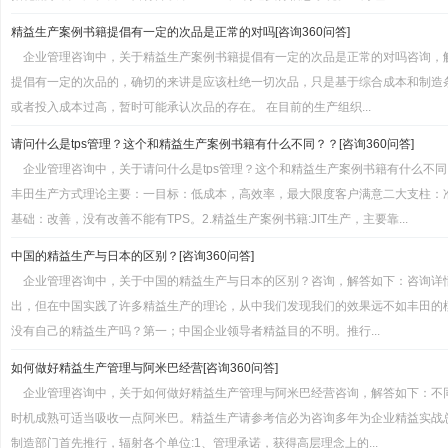
精益生产案例书籍提倡有一定的次品是正常的对吗[咨询360问答]
企业管理咨询中，关于精益生产案例书籍提倡有一定的次品是正常的对吗咨询，
提倡有一定的次品的，确切的来讲是应该杜绝一切次品，只是基于综合成本和制造
或者投入成本过高，暂时可能承认次品的存在。 在目前的生产组织...
请问什么是tps管理？这个和精益生产案例书籍有什么不同？？[咨询360问答]
企业管理咨询中，关于请问什么是tps管理？这个和精益生产案例书籍有什么不同？
丰田生产方式理论主要：一目标：低成本，高效率，最大限度客户满意二大支柱：
基础：改善，没有改善不能有TPS。2.精益生产案例书籍:JIT生产，主要靠...
中国的精益生产与日本的区别？[咨询360问答]
企业管理咨询中，关于中国的精益生产与日本的区别？咨询，解答如下：咨询详
出，但在中国实践了许多精益生产的理论，从中我们发现我们的效果远不如丰田的
没有自己的精益生产吗？第一；中国企业领导者精益目的不明。推行...
如何做好精益生产管理与阿米巴经营[咨询360问答]
企业管理咨询中，关于如何做好精益生产管理与阿米巴经营咨询，解答如下：不
时机成熟可适当吸收一点阿米巴。精益生产请参考信必为咨询多年为企业精益实战
制造部门首先推行，辐射各个单位:1、管理承诺，获得高层理念上的...