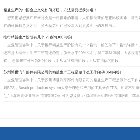
精益生产的中国企业文化如何搭建，方法需要提前知道！
想要把思想推广开来将会是一件很难的事情，人们接受新的思想比较困难，首先
在的价值和意义才行。如今精益生产已经深入到更多企业的发展当...
推行精益生产阶段有几个？[咨询360问答]
企业管理咨询中，关于推行精益生产阶段有几个？咨询，解答如下：咨询详情：
还不是太健全；生产工艺尚还稳定，质量水平90%左右，员工基础薄弱，大多没有
式。 总体来讲可分为3个阶段 ：1.从无到有的阶段；2.从有到优的阶段...
苏州博世汽车部件有限公司的精益生产工程是做什么工作[咨询360问答]
企业管理咨询中，关于苏州博世汽车部件有限公司的精益生产工程是做什么工作
叫BPS，Bosch production system大部分理念和应用的工具来自TPS。如
^_^上海理则企业管理咨询有限公司可为您提供：①5S管理|6S管理咨询培训、②卓越