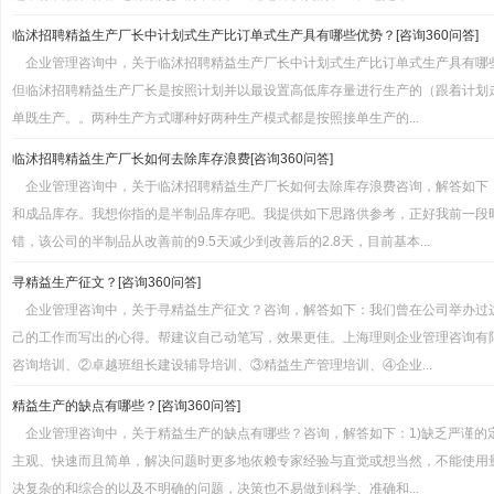
临沭招聘精益生产厂长中计划式生产比订单式生产具有哪些优势？[咨询360问答]
企业管理咨询中，关于临沭招聘精益生产厂长中计划式生产比订单式生产具有哪
但临沭招聘精益生产厂长是按照计划并以最设置高低库存量进行生产的（跟着计划
单既生产。。两种生产方式哪种好两种生产模式都是按照接单生产的...
临沭招聘精益生产厂长如何去除库存浪费[咨询360问答]
企业管理咨询中，关于临沭招聘精益生产厂长如何去除库存浪费咨询，解答如下
和成品库存。我想你指的是半制品库存吧。我提供如下思路供参考，正好我前一段
错，该公司的半制品从改善前的9.5天减少到改善后的2.8天，目前基本...
寻精益生产征文？[咨询360问答]
企业管理咨询中，关于寻精益生产征文？咨询，解答如下：我们曾在公司举办过
己的工作而写出的心得。帮建议自己动笔写，效果更佳。上海理则企业管理咨询有限
咨询培训、②卓越班组长建设辅导培训、③精益生产管理培训、④企业...
精益生产的缺点有哪些？[咨询360问答]
企业管理咨询中，关于精益生产的缺点有哪些？咨询，解答如下：1)缺乏严谨的
主观、快速而且简单，解决问题时更多地依赖专家经验与直觉或想当然，不能使用
决复杂的和综合的以及不明确的问题，决策也不易做到科学、准确和...