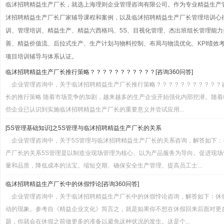
临沭招聘精益生产厂长，就选上海理则企业管理咨询有限公司。作为专业精益生产
沭招聘精益生产厂长厂家辅导课程和案例，以及临沭招聘精益生产厂长管理培训心
训、管理培训、精益生产、精益六西格玛、5S、目视化管理、杰出班组长管理能力提
善、精益价值流、后拉式生产、生产计划与物料控制、布局与物流优化、KPI绩效考核
项目培训辅导与体系认证。
临沭招聘精益生产厂长推行策略？？？？？？？？？？？[咨询360问答]
企业管理咨询中，关于临沭招聘精益生产厂长推行策略？？？？？？？？？？？
长的推行策略 随着市场竞争的加剧，越来越多的生产企业开始强化内部挖潜。随
些企业已认识到实施临沭招聘精益生产厂长的重要意义并尝试应用...
[5S管理基础知识]之5S管理与临沭招聘精益生产厂长的关系
企业管理咨询中，关于5S管理与临沭招聘精益生产厂长的关系咨询，解答如下：
产厂长的关系5S管理是以制造业现场管理为核心、以为产品服务为导向。促进现
量和品质，降低成本的法宝。缩短交期、确保安全生产管理、提高员工士...
临沭招聘精益生产厂长中的休假悖论[咨询360问答]
企业管理咨询中，关于临沭招聘精益生产厂长中的休假悖论咨询，解答如下：休
动的现象。参考自《精益企业文化》简言之，就是如果你不想在休假回来后面对更
题，你就会在休假之前做更多的准备以避免这种状况的发生。这是个...